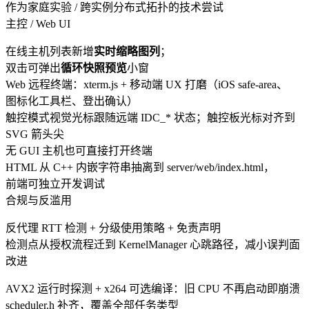
作为家庭实验 / 跨实例分布式拓扑的技术尝试
主控 / Web UI
在线主机列表新增
实时缩略图列
；
双击可弹出
循环快照预览
小窗
Web 远程终端：xterm.js + 移动端 UX 打磨（iOS safe-area、
图标化工具栏、登出确认）
触控模式视觉光标跟随远端
IDC_*
状态；触控板光标对齐到
SVG 箭头尖
无 GUI 主机也可直接打开终端
HTML 从 C++ 内嵌字符串抽离到
server/web/index.html
，
前端可独立开发调试
合规与反滥用
反代理 RTT 检测 + 分级使用策略 + 免责声明
检测点从授权流程迁到
KernelManager
心跳路径，减小误判面
改进
AVX2 运行时探测 + x264 可选编译：旧 CPU 不再启动即崩溃
scheduler.h
补齐，覆盖全部任务类型