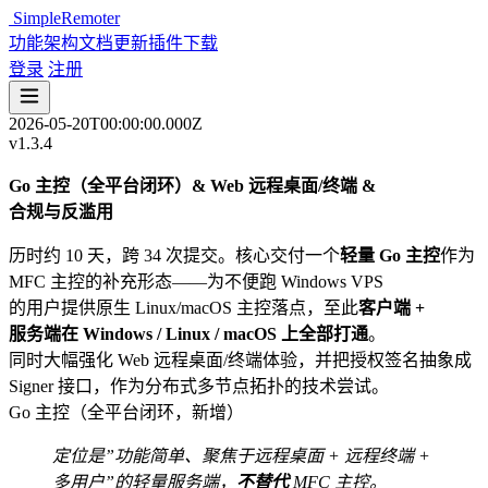
SimpleRemoter
功能
架构
文档
更新
插件
下载
登录
注册
2026-05-20T00:00:00.000Z
v1.3.4
Go 主控（全平台闭环）& Web 远程桌面/终端 &
合规与反滥用
历时约 10 天，跨 34 次提交。核心交付一个
轻量 Go 主控
作为
MFC 主控的补充形态——为不便跑 Windows VPS
的用户提供原生 Linux/macOS 主控落点，至此
客户端 +
服务端在 Windows / Linux / macOS 上全部打通
。
同时大幅强化 Web 远程桌面/终端体验，并把授权签名抽象成
Signer
接口，作为分布式多节点拓扑的技术尝试。
Go 主控（全平台闭环，新增）
定位是”功能简单、聚焦于远程桌面 + 远程终端 +
多用户”的轻量服务端，
不替代
MFC 主控。