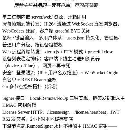
两种主控
共用同一套客户端
，可混搭部署。
单二进制内嵌
server/web/
资源，开箱即用
屏幕帧端到端转发：H.264 流通过 WebSocket 直发浏览器，
WebCodecs 硬解；客户端 graceful BYE 关闭
鼠标 / 键盘输入 + 多用户体系：
users.json
持久化、管理员/
普通用户分级、按设备组授权
Web 远程终端转发：xterm.js + PTY 模式 + graceful close
设备列表稳定排序；客户端下线主动通知浏览器
（
device_offline
），网页不再卡死
安全：登录限流（IP + 用户名双维度）+ WebSocket Origin
白名单 + REST Bearer 鉴权
Go 多节点授权拓扑（新增）
Signer
接口 + Local/Remote/NoOp 三种实现，把签发逻辑从主
HMAC 密钥解耦
License Server HTTP：
/license/sign
+
/license/heartbeat
，JWT
RS256 签名，24 小时本地缓存兜底
下游节点跑
RemoteSigner
永远不接触主 HMAC 密钥——