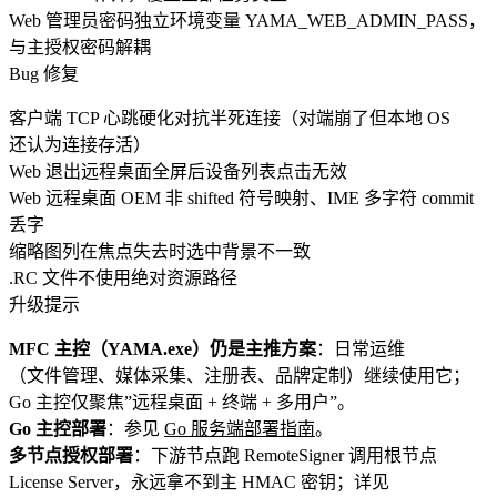
Web 管理员密码独立环境变量
YAMA_WEB_ADMIN_PASS
，
与主授权密码解耦
Bug 修复
客户端 TCP 心跳硬化对抗半死连接（对端崩了但本地 OS
还认为连接存活）
Web 退出远程桌面全屏后设备列表点击无效
Web 远程桌面 OEM 非 shifted 符号映射、IME 多字符 commit
丢字
缩略图列在焦点失去时选中背景不一致
.RC
文件不使用绝对资源路径
升级提示
MFC 主控（
YAMA.exe
）仍是主推方案
：日常运维
（文件管理、媒体采集、注册表、品牌定制）继续使用它；
Go 主控仅聚焦”远程桌面 + 终端 + 多用户”。
Go 主控部署
：参见
Go 服务端部署指南
。
多节点授权部署
：下游节点跑
RemoteSigner
调用根节点
License Server，永远拿不到主 HMAC 密钥；详见