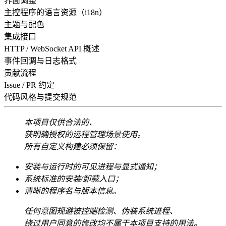
界面调整
主控程序的语言资源（i18n）
主题与配色
集成接口
HTTP / WebSocket API 概述
事件回调与日志格式
贡献流程
Issue / PR 约定
代码风格与提交规范
本项目仅供合法的、
获明确授权的远程管理场景使用。
所有自定义构建必须保留：
安装与运行时的可见进程与显式通知；
系统标准的安装/卸载入口；
清晰的程序名与版本信息。
任何意图规避被控端检测、伪装系统进程、
绕过用户同意的修改均不属于本项目支持的用法。